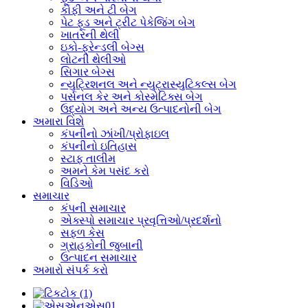
કોફી અને ટી બેગ
પેટ ફૂડ અને ટ્રીટ પેકેજિંગ બેગ
ખાતરની થેલી
ઇકો-ફ્રેન્ડલી બેગ્સ
લોટની થેલીઓ
સિગાર બેગ્સ
ન્યુટ્રિશનલ અને ન્યુટ્રાસ્યુટિકલ્સ બેગ
પર્સનલ કેર અને કોસ્મેટિક્સ બેગ
ઉદ્યોગ અને અન્ય ઉત્પાદનોની બેગ
અમારા વિશે
કંપનીનો ઝાંખી/પ્રોફાઇલ
કંપનીનો ઇતિહાસ
સ્ટાફ તાલીમ
અમને કેમ પસંદ કરો
વિડિઓ
સમાચાર
કંપની સમાચાર
એક્સ્પો સમાચાર પ્રવૃત્તિઓ/પ્રદર્શનો
સફળ કેસ
ગ્રાહકોની જુબાની
ઉત્પાદન સમાચાર
અમારો સંપર્ક કરો