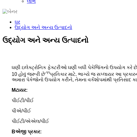
લાભ
ઘર
ઉદ્યોગ અને અન્ય ઉત્પાદનો
ઉદ્યોગ અને અન્ય ઉત્પાદનો
ઘણી ઇલેક્ટ્રોનિક ફેક્ટરીઓ ઘણી બધી પેકેજિંગનો ઉપયોગ કરે છ
-૧૧
10 હોવું જરૂરી છે
પ્રતિકાર માટે. ભાગ્યે જ સપ્લાયર આ પ્રકાર
અમારા પેકેજોનો ઉપયોગ કરીને, તેમના વર્કશોપમાંથી પ્રતિસાદ કા
M
ટાયર:
પીઈટી/પીઈ
પીએ/પીઈ
પીઈટી/એએલ/પીઈ
B
એજી પ્રકાર: