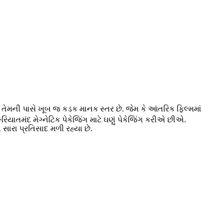
તેમની પાસે ખૂબ જ કડક માનક સ્તર છે. જેમ કે આંતરિક ફિલ્મમાં
િયાતમંદ મેગ્નેટિક પેકેજિંગ માટે ઘણું પેકેજિંગ કરીએ છીએ.
સારા પ્રતિસાદ મળી રહ્યા છે.