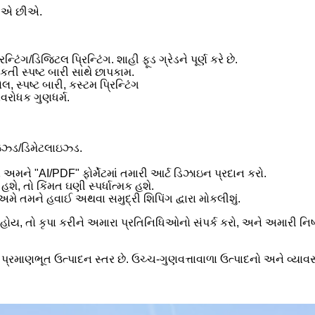
કરીએ છીએ.
રિન્ટિંગ/ડિજિટલ પ્રિન્ટિંગ. શાહી ફૂડ ગ્રેડને પૂર્ણ કરે છે.
કતી સ્પષ્ટ બારી સાથે છાપકામ.
, સ્પષ્ટ બારી, કસ્ટમ પ્રિન્ટિંગ
વરોધક ગુણધર્મ.
ઇઝ્ડ/ડિમેટલાઇઝ્ડ.
મને "AI/PDF" ફોર્મેટમાં તમારી આર્ટ ડિઝાઇન પ્રદાન કરો.
ે, તો કિંમત ઘણી સ્પર્ધાત્મક હશે.
ે તમને હવાઈ અથવા સમુદ્રી શિપિંગ દ્વારા મોકલીશું.
ય, તો કૃપા કરીને અમારા પ્રતિનિધિઓનો સંપર્ક કરો, અને અમારી નિષ
ું પ્રમાણભૂત ઉત્પાદન સ્તર છે. ઉચ્ચ-ગુણવત્તાવાળા ઉત્પાદનો અને વ્ય