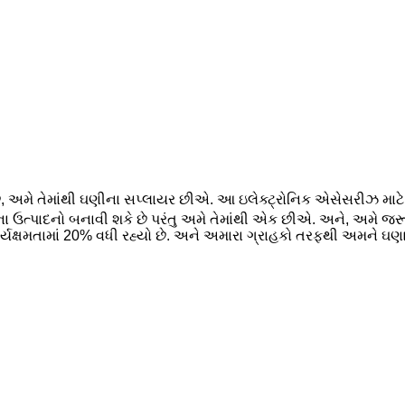
ે, અમે તેમાંથી ઘણીના સપ્લાયર છીએ. આ ઇલેક્ટ્રોનિક એસેસરીઝ માટે 
ના ઉત્પાદનો બનાવી શકે છે પરંતુ અમે તેમાંથી એક છીએ. અને, અમે જરૂર
ર્યક્ષમતામાં 20% વધી રહ્યો છે. અને અમારા ગ્રાહકો તરફથી અમને ઘણા 