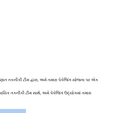
્ણાત તકનીકી ટીમ દ્વારા, અમે તમારા પેકેજિંગ યોજના પર એક
ાવસાયિક તકનીકી ટીમ સાથે, અમે પેકેજિંગ ઉદ્યોગમાં તમારા