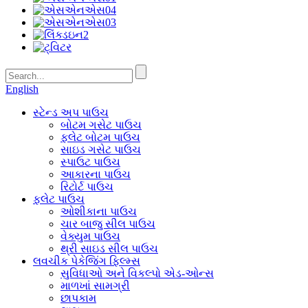
English
સ્ટેન્ડ અપ પાઉચ
બોટમ ગસેટ પાઉચ
ફ્લેટ બોટમ પાઉચ
સાઇડ ગસેટ પાઉચ
સ્પાઉટ પાઉચ
આકારના પાઉચ
રિટોર્ટ પાઉચ
ફ્લેટ પાઉચ
ઓશીકાના પાઉચ
ચાર બાજુ સીલ પાઉચ
વેક્યુમ પાઉચ
થ્રી સાઇડ સીલ પાઉચ
લવચીક પેકેજિંગ ફિલ્મ્સ
સુવિધાઓ અને વિકલ્પો એડ-ઓન્સ
માળખાં સામગ્રી
છાપકામ