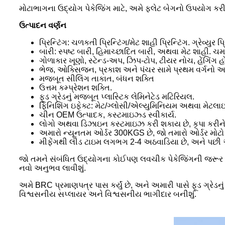
મોટાભાગના ઉદ્યોગ પેકેજિંગ માટે, અમે ફ્લેટ બેગનો ઉપયોગ 
ઉત્પાદન વર્ણન
પ્રિન્ટિંગ: ચળકતી પ્રિન્ટિંગ/મેટ શાહી પ્રિન્ટિંગ. ગ્રેવ્યુર પ્
બારી: સ્પષ્ટ બારી, હિમાચ્છાદિત બારી, અથવા મેટ શાહી. ચમ
ગોળાકાર ખૂણો, સ્ટેન્ડ-અપ, ઝિપ-ટોપ, ટીયર નોચ, હેંગિંગ હોલ
ભેજ, ઓક્સિજન, પ્રકાશ અને પંચર સામે પ્રથમ વર્ગનો અ
મજબૂત સીલિંગ તાકાત, બંધન શક્તિ
ઉત્તમ કમ્પ્રેશન શક્તિ.
ફૂડ ગ્રેડનું મજબૂત પ્લાસ્ટિક લેમિનેટેડ મટિરિયલ.
ફિનિશિંગ ઇફેક્ટ: મેટ/ગ્લોસી/એલ્યુમિનિયમ અથવા મેટલા
ચીન OEM ઉત્પાદક, કસ્ટમાઇઝ્ડ સ્વીકાર્ય.
લોગો અથવા ડિઝાઇન કસ્ટમાઇઝ કરી શકાય છે, કૃપા કરીને અ
અમારો ન્યૂનતમ ઓર્ડર 300KGS છે, જો તમારો ઓર્ડર મોટો હશ
મીફેંગથી લીડ ટાઇમ લગભગ 2-4 અઠવાડિયા છે, અને પછી અમ
જો તમને સંબંધિત ઉદ્યોગના કોઈપણ લવચીક પેકેજિંગની જરૂર હો
નવો અનુભવ લાવીશું.
અમે BRC પ્રમાણપત્ર પાસ કર્યું છે, અને અમારી પાસે ફૂડ ગ્રેડન
વિશ્વસનીય સપ્લાયર અને વિશ્વસનીય ભાગીદાર બનીશું.