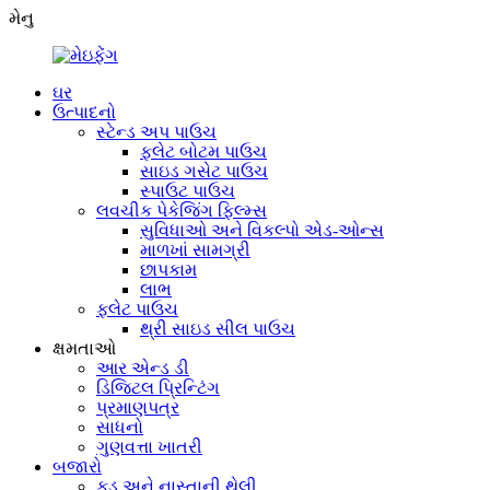
મેનુ
ઘર
ઉત્પાદનો
સ્ટેન્ડ અપ પાઉચ
ફ્લેટ બોટમ પાઉચ
સાઇડ ગસેટ પાઉચ
સ્પાઉટ પાઉચ
લવચીક પેકેજિંગ ફિલ્મ્સ
સુવિધાઓ અને વિકલ્પો એડ-ઓન્સ
માળખાં સામગ્રી
છાપકામ
લાભ
ફ્લેટ પાઉચ
થ્રી સાઇડ સીલ પાઉચ
ક્ષમતાઓ
આર એન્ડ ડી
ડિજિટલ પ્રિન્ટિંગ
પ્રમાણપત્ર
સાધનો
ગુણવત્તા ખાતરી
બજારો
ફૂડ અને નાસ્તાની થેલી