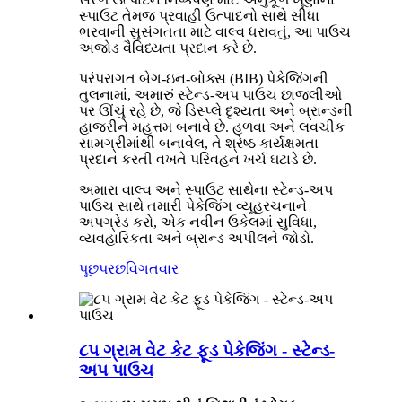
સ્પાઉટ તેમજ પ્રવાહી ઉત્પાદનો સાથે સીધા
ભરવાની સુસંગતતા માટે વાલ્વ ધરાવતું, આ પાઉચ
અજોડ વૈવિધ્યતા પ્રદાન કરે છે.
પરંપરાગત બેગ-ઇન-બોક્સ (BIB) પેકેજિંગની
તુલનામાં, અમારું સ્ટેન્ડ-અપ પાઉચ છાજલીઓ
પર ઊંચું રહે છે, જે ડિસ્પ્લે દૃશ્યતા અને બ્રાન્ડની
હાજરીને મહત્તમ બનાવે છે. હળવા અને લવચીક
સામગ્રીમાંથી બનાવેલ, તે શ્રેષ્ઠ કાર્યક્ષમતા
પ્રદાન કરતી વખતે પરિવહન ખર્ચ ઘટાડે છે.
અમારા વાલ્વ અને સ્પાઉટ સાથેના સ્ટેન્ડ-અપ
પાઉચ સાથે તમારી પેકેજિંગ વ્યૂહરચનાને
અપગ્રેડ કરો, એક નવીન ઉકેલમાં સુવિધા,
વ્યવહારિકતા અને બ્રાન્ડ અપીલને જોડો.
પૂછપરછ
વિગતવાર
૮૫ ગ્રામ વેટ કેટ ફૂડ પેકેજિંગ - સ્ટેન્ડ-
અપ પાઉચ