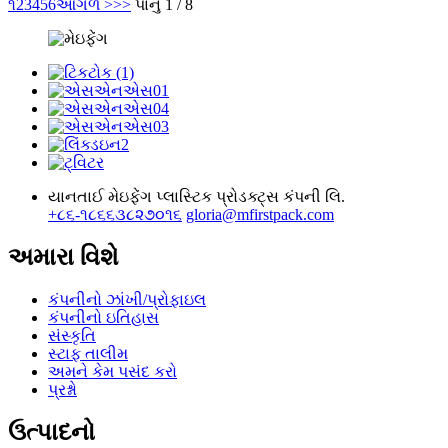
૧
2
3
4
5
6
આગળ >
>>
પાનું 1 / 8
યાનતાઈ મેઇફેંગ પ્લાસ્ટિક પ્રોડક્ટ્સ કંપની લિ.
+૮૬-૧૮૬૬૩૮૨૭૦૧૬
gloria@mfirstpack.com
અમારા વિશે
કંપનીનો ઝાંખી/પ્રોફાઇલ
કંપનીનો ઇતિહાસ
સંસ્કૃતિ
સ્ટાફ તાલીમ
અમને કેમ પસંદ કરો
પ્રશ્નો
ઉત્પાદનો