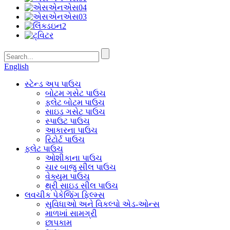
English
સ્ટેન્ડ અપ પાઉચ
બોટમ ગસેટ પાઉચ
ફ્લેટ બોટમ પાઉચ
સાઇડ ગસેટ પાઉચ
સ્પાઉટ પાઉચ
આકારના પાઉચ
રિટોર્ટ પાઉચ
ફ્લેટ પાઉચ
ઓશીકાના પાઉચ
ચાર બાજુ સીલ પાઉચ
વેક્યુમ પાઉચ
થ્રી સાઇડ સીલ પાઉચ
લવચીક પેકેજિંગ ફિલ્મ્સ
સુવિધાઓ અને વિકલ્પો એડ-ઓન્સ
માળખાં સામગ્રી
છાપકામ