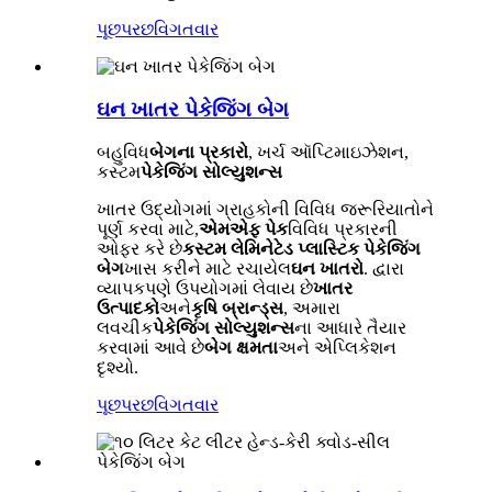
પૂછપરછ
વિગતવાર
ઘન ખાતર પેકેજિંગ બેગ
બહુવિધ
બેગના પ્રકારો
, ખર્ચ ઑપ્ટિમાઇઝેશન,
કસ્ટમ
પેકેજિંગ સોલ્યુશન્સ
ખાતર ઉદ્યોગમાં ગ્રાહકોની વિવિધ જરૂરિયાતોને
પૂર્ણ કરવા માટે,
એમએફ પેક
વિવિધ પ્રકારની
ઓફર કરે છે
કસ્ટમ લેમિનેટેડ પ્લાસ્ટિક પેકેજિંગ
બેગ
ખાસ કરીને માટે રચાયેલ
ઘન ખાતરો
. દ્વારા
વ્યાપકપણે ઉપયોગમાં લેવાય છે
ખાતર
ઉત્પાદકો
અને
કૃષિ બ્રાન્ડ્સ
, અમારા
લવચીક
પેકેજિંગ સોલ્યુશન્સ
ના આધારે તૈયાર
કરવામાં આવે છે
બેગ ક્ષમતા
અને એપ્લિકેશન
દૃશ્યો.
પૂછપરછ
વિગતવાર