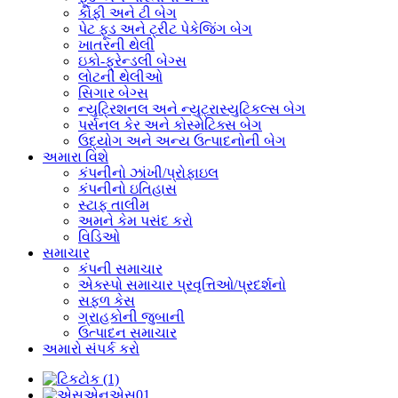
કોફી અને ટી બેગ
પેટ ફૂડ અને ટ્રીટ પેકેજિંગ બેગ
ખાતરની થેલી
ઇકો-ફ્રેન્ડલી બેગ્સ
લોટની થેલીઓ
સિગાર બેગ્સ
ન્યુટ્રિશનલ અને ન્યુટ્રાસ્યુટિકલ્સ બેગ
પર્સનલ કેર અને કોસ્મેટિક્સ બેગ
ઉદ્યોગ અને અન્ય ઉત્પાદનોની બેગ
અમારા વિશે
કંપનીનો ઝાંખી/પ્રોફાઇલ
કંપનીનો ઇતિહાસ
સ્ટાફ તાલીમ
અમને કેમ પસંદ કરો
વિડિઓ
સમાચાર
કંપની સમાચાર
એક્સ્પો સમાચાર પ્રવૃત્તિઓ/પ્રદર્શનો
સફળ કેસ
ગ્રાહકોની જુબાની
ઉત્પાદન સમાચાર
અમારો સંપર્ક કરો