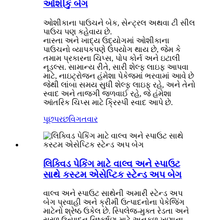
ઓશીકું બેગ
ઓશીકાના પાઉચને બેક, સેન્ટ્રલ અથવા ટી સીલ
પાઉચ પણ કહેવાય છે.
નાસ્તા અને ખાદ્ય ઉદ્યોગમાં ઓશીકાના
પાઉચનો વ્યાપકપણે ઉપયોગ થાય છે, જેમ કે
તમામ પ્રકારના ચિપ્સ, પોપ કોર્ન અને ઇટાલી
નૂડલ્સ. સામાન્ય રીતે, સારી શેલ્ફ લાઇફ આપવા
માટે, નાઇટ્રોજન હંમેશા પેકેજમાં ભરવામાં આવે છે
જેથી લાંબા સમય સુધી શેલ્ફ લાઇફ રહે, અને તેનો
સ્વાદ અને તાજગી જળવાઈ રહે, જે હંમેશા
આંતરિક ચિપ્સ માટે ક્રિસ્પી સ્વાદ આપે છે.
પૂછપરછ
વિગતવાર
લિક્વિડ પેકિંગ માટે વાલ્વ અને સ્પાઉટ
સાથે કસ્ટમ એસેપ્ટિક સ્ટેન્ડ અપ બેગ
વાલ્વ અને સ્પાઉટ સાથેની અમારી સ્ટેન્ડ અપ
બેગ પ્રવાહી અને ક્રીમી ઉત્પાદનોના પેકેજિંગ
માટેનો શ્રેષ્ઠ ઉકેલ છે. સ્પિલેજ-મુક્ત રેડતા અને
સરળ ઉત્પાદન નિષ્કર્ષણ માટે અનુકૂળ ખૂણાના