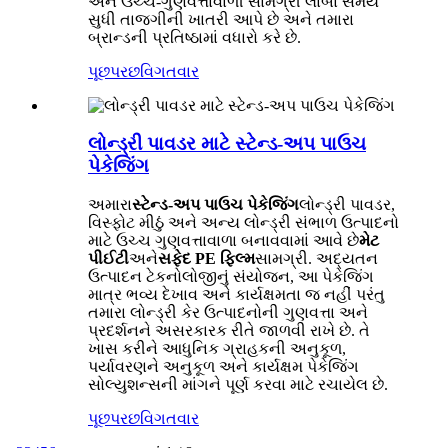
અને ઉચ્ચ-ગુણવત્તાવાળી સામગ્રી લાંબા સમય
સુધી તાજગીની ખાતરી આપે છે અને તમારા
બ્રાન્ડની પ્રતિષ્ઠામાં વધારો કરે છે.
પૂછપરછ
વિગતવાર
લોન્ડ્રી પાવડર માટે સ્ટેન્ડ-અપ પાઉચ
પેકેજિંગ
અમારા
સ્ટેન્ડ-અપ પાઉચ પેકેજિંગ
લોન્ડ્રી પાવડર,
વિસ્ફોટ મીઠું અને અન્ય લોન્ડ્રી સંભાળ ઉત્પાદનો
માટે ઉચ્ચ ગુણવત્તાવાળા બનાવવામાં આવે છે
મેટ
પીઈટી
અને
સફેદ PE ફિલ્મ
સામગ્રી. અદ્યતન
ઉત્પાદન ટેકનોલોજીનું સંયોજન, આ પેકેજિંગ
માત્ર ભવ્ય દેખાવ અને કાર્યક્ષમતા જ નહીં પરંતુ
તમારા લોન્ડ્રી કેર ઉત્પાદનોની ગુણવત્તા અને
પ્રદર્શનને અસરકારક રીતે જાળવી રાખે છે. તે
ખાસ કરીને આધુનિક ગ્રાહકની અનુકૂળ,
પર્યાવરણને અનુકૂળ અને કાર્યક્ષમ પેકેજિંગ
સોલ્યુશન્સની માંગને પૂર્ણ કરવા માટે રચાયેલ છે.
પૂછપરછ
વિગતવાર