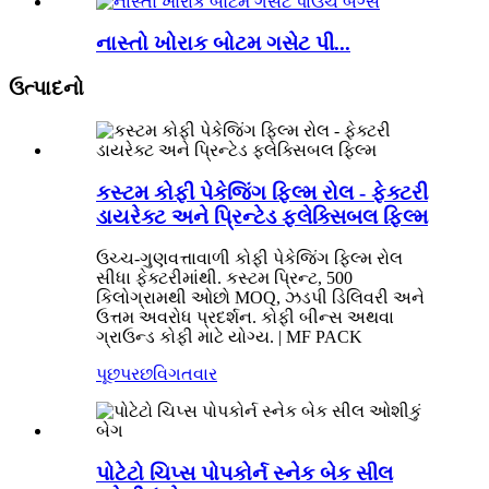
નાસ્તો ખોરાક બોટમ ગસેટ પી...
ઉત્પાદનો
કસ્ટમ કોફી પેકેજિંગ ફિલ્મ રોલ - ફેક્ટરી
ડાયરેક્ટ અને પ્રિન્ટેડ ફ્લેક્સિબલ ફિલ્મ
ઉચ્ચ-ગુણવત્તાવાળી કોફી પેકેજિંગ ફિલ્મ રોલ
સીધા ફેક્ટરીમાંથી. કસ્ટમ પ્રિન્ટ, 500
કિલોગ્રામથી ઓછો MOQ, ઝડપી ડિલિવરી અને
ઉત્તમ અવરોધ પ્રદર્શન. કોફી બીન્સ અથવા
ગ્રાઉન્ડ કોફી માટે યોગ્ય. | MF PACK
પૂછપરછ
વિગતવાર
પોટેટો ચિપ્સ પોપકોર્ન સ્નેક બેક સીલ