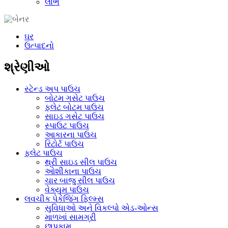
લાભ
ઘર
ઉત્પાદનો
શ્રેણીઓ
સ્ટેન્ડ અપ પાઉચ
બોટમ ગસેટ પાઉચ
ફ્લેટ બોટમ પાઉચ
સાઇડ ગસેટ પાઉચ
સ્પાઉટ પાઉચ
આકારના પાઉચ
રિટોર્ટ પાઉચ
ફ્લેટ પાઉચ
થ્રી સાઇડ સીલ પાઉચ
ઓશીકાના પાઉચ
ચાર બાજુ સીલ પાઉચ
વેક્યુમ પાઉચ
લવચીક પેકેજિંગ ફિલ્મ્સ
સુવિધાઓ અને વિકલ્પો એડ-ઓન્સ
માળખાં સામગ્રી
છાપકામ