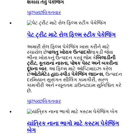
શકાય તેવું પેકેજિંગ
પૂછપરછ
વિગતવાર
પેટ ટ્રીટ માટે રોલ ફિલ્મ સ્ટીક પેકેજિંગ
અમારી રોલ ફિલ્મ પેકેજિંગ ખાસ કરીને માટે
રચાયેલ છે
પાલતુ ખોરાક ઉત્પાદકો
લાકડી જેવા
ભીના ખોરાકનું ઉત્પાદન કરવું જેમ કે
બિલાડીની
ટ્રીટ, કૂતરાના નાસ્તા, પોષક પેસ્ટ અને બકરીના
દૂધના બાર
. આ ફિલ્મ માટે ઑપ્ટિમાઇઝ કરેલ
છે
ઓટોમેટેડ હાઇ-સ્પીડ પેકેજિંગ લાઇન્સ
, ઉત્પાદન
દરમિયાન સુસંગત સીલિંગ કામગીરી, સરળ
કામગીરી અને ન્યૂનતમ ડાઉનટાઇમ સુનિશ્ચિત કરે
છે.
પૂછપરછ
વિગતવાર
યાંત્રિક નાના ભાગો માટે કસ્ટમ પેકેજિંગ
બેગ