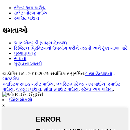
સ્ટેન્ડ અપ પાઉચ
ફ્લેટ બોટમ પાઉચ
સ્પાઉટ પાઉચ
ક્ષમતાઓ
આર એન્ડ ડી (બાહ્ય હેન્ડલ)
ડિજિટલ પ્રિન્ટિંગનો ઉપયોગ કરીને ઝડપી અને ટૂંકા ગાળા માટે
પ્રમાણપત્ર
સાધનો
ગુણવત્તા ખાતરી
© કૉપિરાઇટ - 2010-2023: સર્વાધિકાર સુરક્ષિત.
ગરમ ઉત્પાદનો
-
સાઇટમેપ
પ્લાસ્ટિક સાઇડ ગસેટ પાઉચ
,
પ્લાસ્ટિક સ્ટેન્ડ અપ પાઉચ
,
સ્પાઉટ
પાઉચ
,
વેક્યુમ પાઉચ
,
સોડા સ્પાઉટ પાઉચ
,
સ્ટેન્ડ અપ પાઉચ
,
ઈમેલ મોકલો
x