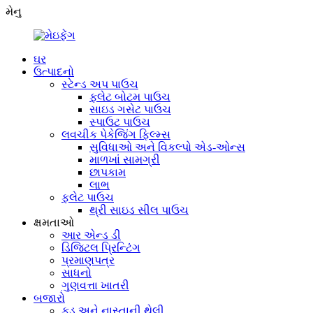
મેનુ
ઘર
ઉત્પાદનો
સ્ટેન્ડ અપ પાઉચ
ફ્લેટ બોટમ પાઉચ
સાઇડ ગસેટ પાઉચ
સ્પાઉટ પાઉચ
લવચીક પેકેજિંગ ફિલ્મ્સ
સુવિધાઓ અને વિકલ્પો એડ-ઓન્સ
માળખાં સામગ્રી
છાપકામ
લાભ
ફ્લેટ પાઉચ
થ્રી સાઇડ સીલ પાઉચ
ક્ષમતાઓ
આર એન્ડ ડી
ડિજિટલ પ્રિન્ટિંગ
પ્રમાણપત્ર
સાધનો
ગુણવત્તા ખાતરી
બજારો
ફૂડ અને નાસ્તાની થેલી