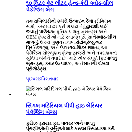
૧૦ લિટર કેટ લીટર હેન્ડ-કેરી ક્વોડ-સીલ
પેકેજિંગ બેગ
તમારા
બિલાડીનો કચરો
ઉત્પાદન રેખા
પ્રીમિયમ
સાથે, કસ્ટમાઇઝ કરી શકાય તેવું
હાથથી લઈ
જવાનું પાઉચ
આધુનિક પાલતુ બ્રાન્ડ્સ અને
OEM ફેક્ટરીઓ માટે રચાયેલ છે. સાથે
ક્વાડ-સીલ
માળખું
, ઉચ્ચ ગુણવત્તાવાળા
રોટોગ્રેવ્યુઅર
પ્રિન્ટિંગ
જી, અને ઉદાર
૧૦-લિટર ક્ષમતા
, આ
પેકેજિંગ સોલ્યુશન શેલ્ફ હાજરી અને વપરાશકર્તા
સુવિધા બંનેને વધારે છે - માટે એક સંપૂર્ણ ફિટ
પાલતુ
બ્રાન્ડ્સ, કરાર ઉત્પાદક
s, અને
ખાનગી લેબલ
પ્રોજેક્ટ્સ
.
પૂછપરછ
વિગતવાર
સિંગલ મટિરિયલ પીપી હાઇ બેરિયર
પેકેજિંગ બેગ્સ
ફ્રીઝ-ડ્રાયડ ફૂડ, પાવડર અને પાલતુ
પ્રાણીઓની વસ્તુઓ માટે કસ્ટમ રિસાયકલ કરી