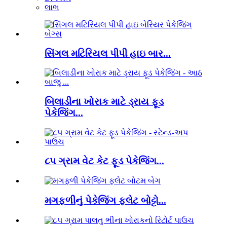
લાભ
સિંગલ મટિરિયલ પીપી હાઇ બાર...
બિલાડીના ખોરાક માટે ડ્રાય ફૂડ
પેકેજિંગ...
૮૫ ગ્રામ વેટ કેટ ફૂડ પેકેજિંગ...
મગફળીનું પેકેજિંગ ફ્લેટ બોટ્ટો...