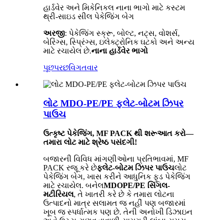
હાર્ડવેર અને મિકેનિકલ નાના ભાગો માટે કસ્ટમ
થ્રી-સાઇડ સીલ પેકેજિંગ બેગ
અરજી
: પેકેજિંગ સ્ક્રૂ, બોલ્ટ, નટ્સ, વોશર્સ,
બેરિંગ્સ, સ્પ્રિંગ્સ, ઇલેક્ટ્રોનિક ઘટકો અને અન્ય
માટે રચાયેલ છે.
નાના હાર્ડવેર ભાગો
પૂછપરછ
વિગતવાર
લોટ MDO-PE/PE ફ્લેટ-બોટમ ઝિપર
પાઉચ
ઉત્કૃષ્ટ પેકેજિંગ, MF PACK થી શરૂઆત કરો—
તમારા લોટ માટે શ્રેષ્ઠ પસંદગી!
બજારની વિવિધ માંગણીઓના પ્રતિભાવમાં, MF
PACK રજૂ કરે છે
ફ્લેટ-બોટમ ઝિપર પાઉચ
લોટ
પેકેજિંગ બેગ, ખાસ કરીને આધુનિક ફૂડ પેકેજિંગ
માટે રચાયેલ. બનેલ
MDOPE/PE સિંગલ-
મટીરિયલ
, તે ખાતરી કરે છે કે તમારા લોટના
ઉત્પાદનો માત્ર સલામત જ નહીં પણ બજારમાં
ખૂબ જ સ્પર્ધાત્મક પણ છે. તેની અનોખી ડિઝાઇન