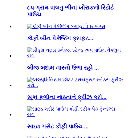
૮૫ ગ્રામ પાલતુ ભીના ખોરાકનો રિટોર્ટ
પાઉચ
કોફી બીન પેકેજિંગ ક્રાફ્ટ...
બીજ બદામ નાસ્તો ઉભા રહો ...
સૂકા ફળોના નાસ્તાને ફ્રીઝ કરો...
સાઇડ ગસેટ કોફી પાઉચ ...