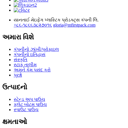
યાનતાઈ મેઇફેંગ પ્લાસ્ટિક પ્રોડક્ટ્સ કંપની લિ.
+૮૬-૧૮૬૬૩૮૨૭૦૧૬
gloria@mfirstpack.com
અમારા વિશે
કંપનીનો ઝાંખી/પ્રોફાઇલ
કંપનીનો ઇતિહાસ
સંસ્કૃતિ
સ્ટાફ તાલીમ
અમને કેમ પસંદ કરો
પ્રશ્નો
ઉત્પાદનો
સ્ટેન્ડ અપ પાઉચ
ફ્લેટ બોટમ પાઉચ
સ્પાઉટ પાઉચ
ક્ષમતાઓ