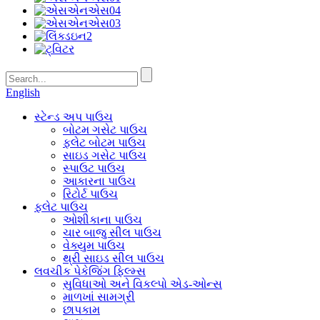
English
સ્ટેન્ડ અપ પાઉચ
બોટમ ગસેટ પાઉચ
ફ્લેટ બોટમ પાઉચ
સાઇડ ગસેટ પાઉચ
સ્પાઉટ પાઉચ
આકારના પાઉચ
રિટોર્ટ પાઉચ
ફ્લેટ પાઉચ
ઓશીકાના પાઉચ
ચાર બાજુ સીલ પાઉચ
વેક્યુમ પાઉચ
થ્રી સાઇડ સીલ પાઉચ
લવચીક પેકેજિંગ ફિલ્મ્સ
સુવિધાઓ અને વિકલ્પો એડ-ઓન્સ
માળખાં સામગ્રી
છાપકામ