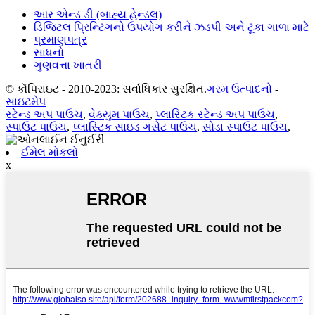
આર એન્ડ ડી (બાહ્ય હેન્ડલ)
ડિજિટલ પ્રિન્ટિંગનો ઉપયોગ કરીને ઝડપી અને ટૂંકા ગાળા માટે
પ્રમાણપત્ર
સાધનો
ગુણવત્તા ખાતરી
© કૉપિરાઇટ - 2010-2023: સર્વાધિકાર સુરક્ષિત.
ગરમ ઉત્પાદનો
-
સાઇટમેપ
સ્ટેન્ડ અપ પાઉચ
,
વેક્યુમ પાઉચ
,
પ્લાસ્ટિક સ્ટેન્ડ અપ પાઉચ
,
સ્પાઉટ પાઉચ
,
પ્લાસ્ટિક સાઇડ ગસેટ પાઉચ
,
સોડા સ્પાઉટ પાઉચ
,
ઈમેલ મોકલો
x