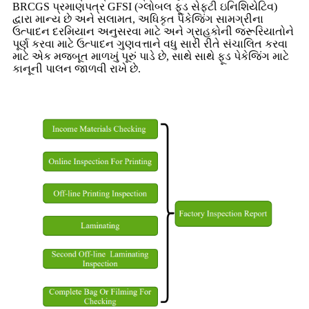
BRCGS પ્રમાણપત્ર GFSI (ગ્લોબલ ફૂડ સેફ્ટી ઇનિશિયેટિવ)
દ્વારા માન્ય છે અને સલામત, અધિકૃત પેકેજિંગ સામગ્રીના
ઉત્પાદન દરમિયાન અનુસરવા માટે અને ગ્રાહકોની જરૂરિયાતોને
પૂર્ણ કરવા માટે ઉત્પાદન ગુણવત્તાને વધુ સારી રીતે સંચાલિત કરવા
માટે એક મજબૂત માળખું પૂરું પાડે છે, સાથે સાથે ફૂડ પેકેજિંગ માટે
કાનૂની પાલન જાળવી રાખે છે.