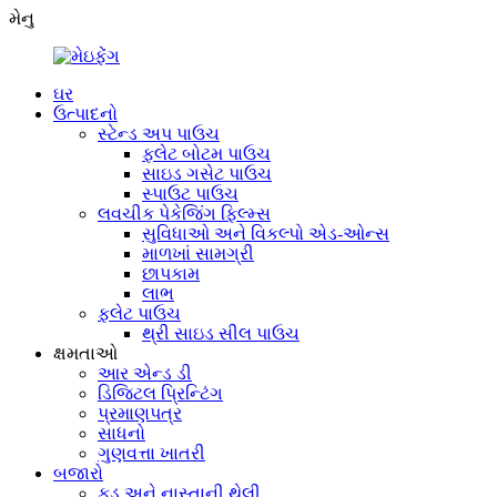
મેનુ
ઘર
ઉત્પાદનો
સ્ટેન્ડ અપ પાઉચ
ફ્લેટ બોટમ પાઉચ
સાઇડ ગસેટ પાઉચ
સ્પાઉટ પાઉચ
લવચીક પેકેજિંગ ફિલ્મ્સ
સુવિધાઓ અને વિકલ્પો એડ-ઓન્સ
માળખાં સામગ્રી
છાપકામ
લાભ
ફ્લેટ પાઉચ
થ્રી સાઇડ સીલ પાઉચ
ક્ષમતાઓ
આર એન્ડ ડી
ડિજિટલ પ્રિન્ટિંગ
પ્રમાણપત્ર
સાધનો
ગુણવત્તા ખાતરી
બજારો
ફૂડ અને નાસ્તાની થેલી