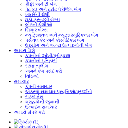
કોફી અને ટી બેગ
પેટ ફૂડ અને ટ્રીટ પેકેજિંગ બેગ
ખાતરની થેલી
ઇકો-ફ્રેન્ડલી બેગ્સ
લોટની થેલીઓ
સિગાર બેગ્સ
ન્યુટ્રિશનલ અને ન્યુટ્રાસ્યુટિકલ્સ બેગ
પર્સનલ કેર અને કોસ્મેટિક્સ બેગ
ઉદ્યોગ અને અન્ય ઉત્પાદનોની બેગ
અમારા વિશે
કંપનીનો ઝાંખી/પ્રોફાઇલ
કંપનીનો ઇતિહાસ
સ્ટાફ તાલીમ
અમને કેમ પસંદ કરો
વિડિઓ
સમાચાર
કંપની સમાચાર
એક્સ્પો સમાચાર પ્રવૃત્તિઓ/પ્રદર્શનો
સફળ કેસ
ગ્રાહકોની જુબાની
ઉત્પાદન સમાચાર
અમારો સંપર્ક કરો