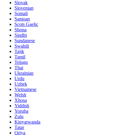
Slovak
Slovenian
Somali
Samoan
Scots Gaelic
Shona
Sindhi
Sundanese
Swahili
Tajik
Tamil
Telugu
Thai
Ukrainian
Urdu
Uzbek
Vietnamese
Welsh
Xhosa
Yiddish
Yoruba
Zulu
Kinyarwanda
Tatar
Oriya