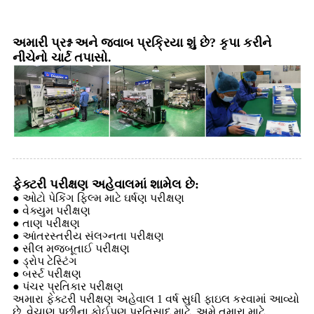
અમારી પ્રશ્ન અને જવાબ પ્રક્રિયા શું છે? કૃપા કરીને
નીચેનો ચાર્ટ તપાસો.
ફેક્ટરી પરીક્ષણ અહેવાલમાં શામેલ છે:
● ઓટો પેકિંગ ફિલ્મ માટે ઘર્ષણ પરીક્ષણ
● વેક્યુમ પરીક્ષણ
● તાણ પરીક્ષણ
● આંતરસ્તરીય સંલગ્નતા પરીક્ષણ
● સીલ મજબૂતાઈ પરીક્ષણ
● ડ્રોપ ટેસ્ટિંગ
● બર્સ્ટ પરીક્ષણ
● પંચર પ્રતિકાર પરીક્ષણ
અમારા ફેક્ટરી પરીક્ષણ અહેવાલ 1 વર્ષ સુધી ફાઇલ કરવામાં આવ્યો
છે, વેચાણ પછીના કોઈપણ પ્રતિસાદ માટે, અમે તમારા માટે