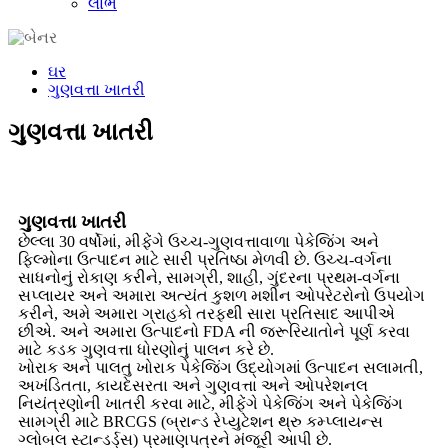
લાભ
ઘર
ગુણવત્તા ખાતરી
ગુણવત્તા ખાતરી
ગુણવત્તા ખાતરી
છેલ્લા 30 વર્ષોમાં, મીફેંગે ઉચ્ચ-ગુણવત્તાવાળા પેકેજિંગ અને
ફિલ્મોના ઉત્પાદન માટે સારી પ્રતિષ્ઠા મેળવી છે. ઉચ્ચ-વર્ગના
સાધનોનું રોકાણ કરીને, સામગ્રી, શાહી, ગુંદરના પ્રથમ-વર્ગના
સપ્લાયર અને અમારા અત્યંત કુશળ મશીન ઓપરેટરોનો ઉપયોગ
કરીને, અમે અમારા ગ્રાહકો તરફથી સારા પ્રતિસાદ આપીએ
છીએ. અને અમારા ઉત્પાદનો FDA ની જરૂરિયાતોને પૂર્ણ કરવા
માટે કડક ગુણવત્તા ધોરણોનું પાલન કરે છે.
ખોરાક અને પાલતુ ખોરાક પેકેજિંગ ઉદ્યોગમાં ઉત્પાદન સલામતી,
અખંડિતતા, કાયદેસરતા અને ગુણવત્તા અને ઓપરેશનલ
નિયંત્રણોની ખાતરી કરવા માટે, મીફેંગે પેકેજિંગ અને પેકેજિંગ
સામગ્રી માટે BRCGS (બ્રાન્ડ રેપ્યુટેશન થ્રુ કમ્પ્લાયન્સ
ગ્લોબલ સ્ટાન્ડર્ડ્સ) પ્રમાણપત્રને મંજૂરી આપી છે.