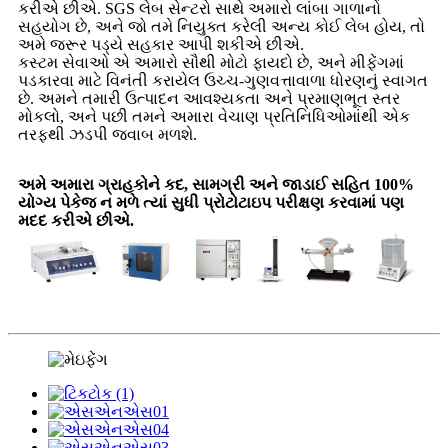
કરીએ છીએ. SGS લેબ સેન્ટરો સાથે અમારો લાંબા ગાળાનો
સહયોગ છે, અને જો તમે નિયુક્ત કરેલી અન્ય કોઈ લેબ હોય, તો
અમે જરૂર પડ્યે સહકાર આપી શકીએ છીએ.
કસ્ટમ સેવાઓ એ અમારો સૌથી મોટો ફાયદો છે, અને મીફેંગમાં
પડકારવા માટે વિનંતી કરાયેલ ઉચ્ચ-ગુણવત્તાવાળા ધોરણનું સ્વાગત
છે. અમને તમારી ઉત્પાદન આવશ્યકતા અને પ્રમાણભૂત સ્તર
મોકલો, અને પછી તમને અમારા વેચાણ પ્રતિનિધિઓમાંથી એક
તરફથી ઝડપી જવાબ મળશે.
અમે અમારા ગ્રાહકોને કદ, સામગ્રી અને જાડાઈ સહિત 100%
યોગ્ય પેકેજ ન મળે ત્યાં સુધી પ્રોટોટાઇપ પરીક્ષણ કરવામાં પણ
મદદ કરીએ છીએ.