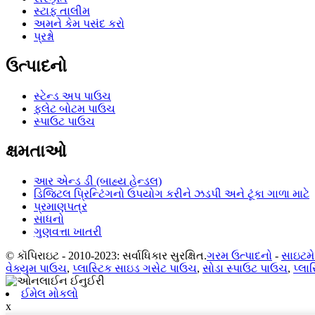
સ્ટાફ તાલીમ
અમને કેમ પસંદ કરો
પ્રશ્નો
ઉત્પાદનો
સ્ટેન્ડ અપ પાઉચ
ફ્લેટ બોટમ પાઉચ
સ્પાઉટ પાઉચ
ક્ષમતાઓ
આર એન્ડ ડી (બાહ્ય હેન્ડલ)
ડિજિટલ પ્રિન્ટિંગનો ઉપયોગ કરીને ઝડપી અને ટૂંકા ગાળા માટે
પ્રમાણપત્ર
સાધનો
ગુણવત્તા ખાતરી
© કૉપિરાઇટ - 2010-2023: સર્વાધિકાર સુરક્ષિત.
ગરમ ઉત્પાદનો
-
સાઇટમ
વેક્યુમ પાઉચ
,
પ્લાસ્ટિક સાઇડ ગસેટ પાઉચ
,
સોડા સ્પાઉટ પાઉચ
,
પ્લા
ઈમેલ મોકલો
x