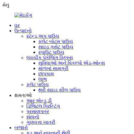
મેનુ
ઘર
ઉત્પાદનો
સ્ટેન્ડ અપ પાઉચ
ફ્લેટ બોટમ પાઉચ
સાઇડ ગસેટ પાઉચ
સ્પાઉટ પાઉચ
લવચીક પેકેજિંગ ફિલ્મ્સ
સુવિધાઓ અને વિકલ્પો એડ-ઓન્સ
માળખાં સામગ્રી
છાપકામ
લાભ
ફ્લેટ પાઉચ
થ્રી સાઇડ સીલ પાઉચ
ક્ષમતાઓ
આર એન્ડ ડી
ડિજિટલ પ્રિન્ટિંગ
પ્રમાણપત્ર
સાધનો
ગુણવત્તા ખાતરી
બજારો
ફૂડ અને નાસ્તાની થેલી