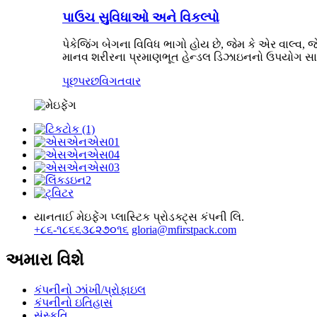
પાઉચ સુવિધાઓ અને વિકલ્પો
પેકેજિંગ બેગના વિવિધ ભાગો હોય છે, જેમ કે એર વાલ્વ,
માનવ શરીરના પ્રમાણભૂત હેન્ડલ ડિઝાઇનનો ઉપયોગ સામાન્
પૂછપરછ
વિગતવાર
યાનતાઈ મેઇફેંગ પ્લાસ્ટિક પ્રોડક્ટ્સ કંપની લિ.
+૮૬-૧૮૬૬૩૮૨૭૦૧૬
gloria@mfirstpack.com
અમારા વિશે
કંપનીનો ઝાંખી/પ્રોફાઇલ
કંપનીનો ઇતિહાસ
સંસ્કૃતિ