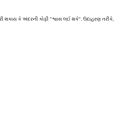
કરી શકાય કે અંદરની કોફી "શ્વાસ લઈ શકે". ઉદાહરણ તરીકે,