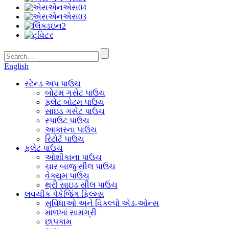
English
સ્ટેન્ડ અપ પાઉચ
બોટમ ગસેટ પાઉચ
ફ્લેટ બોટમ પાઉચ
સાઇડ ગસેટ પાઉચ
સ્પાઉટ પાઉચ
આકારના પાઉચ
રિટોર્ટ પાઉચ
ફ્લેટ પાઉચ
ઓશીકાના પાઉચ
ચાર બાજુ સીલ પાઉચ
વેક્યુમ પાઉચ
થ્રી સાઇડ સીલ પાઉચ
લવચીક પેકેજિંગ ફિલ્મ્સ
સુવિધાઓ અને વિકલ્પો એડ-ઓન્સ
માળખાં સામગ્રી
છાપકામ