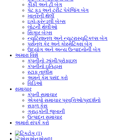
કોફી અને ટી બેગ
પેટ ફૂડ અને ટ્રીટ પેકેજિંગ બેગ
ખાતરની થેલી
ઇકો-ફ્રેન્ડલી બેગ્સ
લોટની થેલીઓ
સિગાર બેગ્સ
ન્યુટ્રિશનલ અને ન્યુટ્રાસ્યુટિકલ્સ બેગ
પર્સનલ કેર અને કોસ્મેટિક્સ બેગ
ઉદ્યોગ અને અન્ય ઉત્પાદનોની બેગ
અમારા વિશે
કંપનીનો ઝાંખી/પ્રોફાઇલ
કંપનીનો ઇતિહાસ
સ્ટાફ તાલીમ
અમને કેમ પસંદ કરો
વિડિઓ
સમાચાર
કંપની સમાચાર
એક્સ્પો સમાચાર પ્રવૃત્તિઓ/પ્રદર્શનો
સફળ કેસ
ગ્રાહકોની જુબાની
ઉત્પાદન સમાચાર
અમારો સંપર્ક કરો