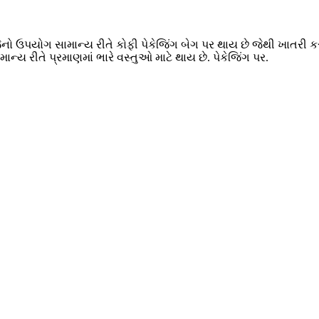
 જેનો ઉપયોગ સામાન્ય રીતે કોફી પેકેજિંગ બેગ પર થાય છે જેથી ખાતરી 
ય રીતે પ્રમાણમાં ભારે વસ્તુઓ માટે થાય છે. પેકેજિંગ પર.