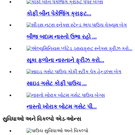
કોફી બીન પેકેજિંગ ક્રાફ્ટ...
બીજ બદામ નાસ્તો ઉભા રહો ...
સૂકા ફળોના નાસ્તાને ફ્રીઝ કરો...
સાઇડ ગસેટ કોફી પાઉચ ...
નાસ્તો ખોરાક બોટમ ગસેટ પી...
સુવિધાઓ અને વિકલ્પો એડ-ઓન્સ