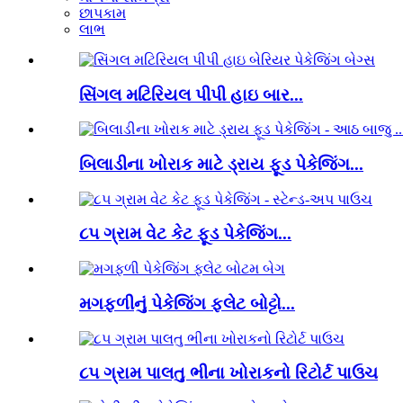
છાપકામ
લાભ
સિંગલ મટિરિયલ પીપી હાઇ બાર...
બિલાડીના ખોરાક માટે ડ્રાય ફૂડ પેકેજિંગ...
૮૫ ગ્રામ વેટ કેટ ફૂડ પેકેજિંગ...
મગફળીનું પેકેજિંગ ફ્લેટ બોટ્ટો...
૮૫ ગ્રામ પાલતુ ભીના ખોરાકનો રિટોર્ટ પાઉચ