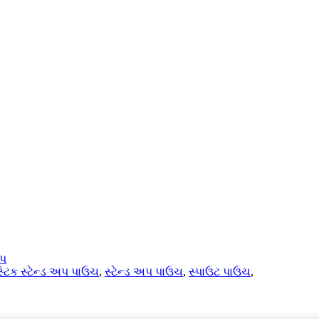
ેપ
સ્ટિક સ્ટેન્ડ અપ પાઉચ
,
સ્ટેન્ડ અપ પાઉચ
,
સ્પાઉટ પાઉચ
,