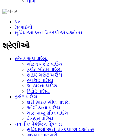
લાભ
ઘર
ઉત્પાદનો
સુવિધાઓ અને વિકલ્પો એડ-ઓન્સ
શ્રેણીઓ
સ્ટેન્ડ અપ પાઉચ
બોટમ ગસેટ પાઉચ
ફ્લેટ બોટમ પાઉચ
સાઇડ ગસેટ પાઉચ
સ્પાઉટ પાઉચ
આકારના પાઉચ
રિટોર્ટ પાઉચ
ફ્લેટ પાઉચ
થ્રી સાઇડ સીલ પાઉચ
ઓશીકાના પાઉચ
ચાર બાજુ સીલ પાઉચ
વેક્યુમ પાઉચ
લવચીક પેકેજિંગ ફિલ્મ્સ
સુવિધાઓ અને વિકલ્પો એડ-ઓન્સ
માળખાં સામગ્રી